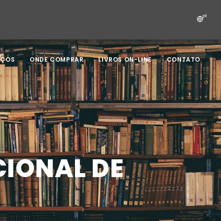
pt
IÇOS
ONDE COMPRAR
LIVROS ON-LINE
CONTATO
IONAL DE