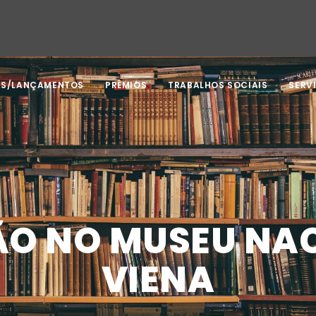
AS/LANÇAMENTOS
PRÊMIOS
TRABALHOS SOCIAIS
SERV
ÃO NO MUSEU NAC
VIENA