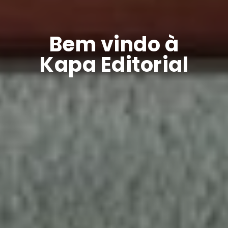
Bem vindo à
Kapa Editorial