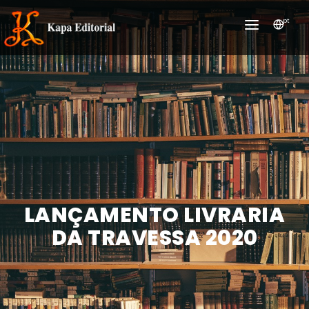
pt
INÍCIO
INSTITUCIONAL
NOTÍCIAS/LANÇAMENTOS
PRÊMIOS
TRABALHOS SOCIAIS
LANÇAMENTO LIVRARIA
DA TRAVESSA 2020
SERVIÇOS
ONDE COMPRAR
LIVROS ON-LINE