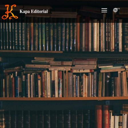
en
HOME
INSTITUTIONAL
NEWS/RELEASE
AWARDS
SOCIAL WORK
SERVICES
WHERE TO BUY
BOOKS ON-LINE