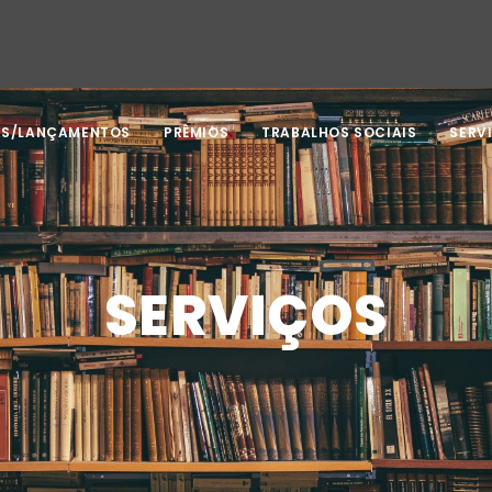
AS/LANÇAMENTOS
PRÊMIOS
TRABALHOS SOCIAIS
SERV
SERVIÇOS